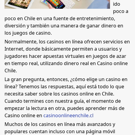
ido
poco a
poco en Chile en una fuente de entretenimiento,
diversión y también una manera de ganar dinero en
los juegos de casino.
Normalmente, los casinos en línea ofrecen servicios en
Internet, donde básicamente permiten a usuarios y
jugadores hacer apuestas virtuales en juegos de azar
en tiempo real, utilizando dinero real en Casino online
Chile.
La gran pregunta, entonces, ¿cómo elige un casino en
línea? Tenemos las respuestas, aquí está todo lo que
necesita saber sobre los casinos online en Chile.
Cuando termines con nuestra guía, el momento de
empezar la lectura en otra, puedes aprender más de
Casino online en
casinoonlineenchile.cl
Muchos de los casinos en línea más avanzados y
populares cuentan incluso con una página móvil